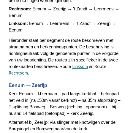
beide richtingen worden gelopen.
Rechtsom:
Eenum → Zeerijp → ’t Zandt → Leermens →
Eenum
Linksom:
Eenum → Leermens → ’t Zandt → Zeerijp →
Eenum
Hieronder staat per segment de route beschreven met
straatnamen en herkenningspunten. De beschrijving is
richtingneutraal: volg de genoemde punten in de volgorde
van uw looprichting. De routes zijn specifieker in de twee
Linksom
en Route
routekaarten beschreven: Route
Rechtsom
.
Eenum — Zeerijp
Kerk Eenum – IJzerbaan – pad langs kerkhof – betonpad
het veld in (na 150m vanaf kerkhof) – na 35m afsplitsing –
T-splitsing Bosweg – Bosweg (richting Loppersum) – bij
huisnr. 14 fietspad (betonpad) – kerk Zeerijp.
Alternatief bij Zeerijp: via slinger met knotwilgen over de
Borgsingel en Borgweg naar/van de kerk.