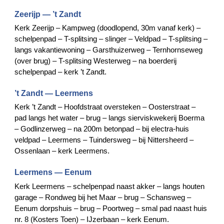
Zeerijp — ’t Zandt
Kerk Zeerijp – Kampweg (doodlopend, 30m vanaf kerk) –
schelpenpad – T-splitsing – slinger – Veldpad – T-splitsing –
langs vakantiewoning – Garsthuizerweg – Ternhornseweg
(over brug) – T-splitsing Westerweg – na boerderij
schelpenpad – kerk ’t Zandt.
’t Zandt — Leermens
Kerk ’t Zandt – Hoofdstraat oversteken – Oosterstraat –
pad langs het water – brug – langs sierviskwekerij Boerma
– Godlinzerweg – na 200m betonpad – bij electra-huis
veldpad – Leermens – Tuindersweg – bij Nittersheerd –
Ossenlaan – kerk Leermens.
Leermens — Eenum
Kerk Leermens – schelpenpad naast akker – langs houten
garage – Rondweg bij het Maar – brug – Schansweg –
Eenum dorpshuis – brug – Poortweg – smal pad naast huis
nr. 8 (Kosters Toen) – IJzerbaan – kerk Eenum.