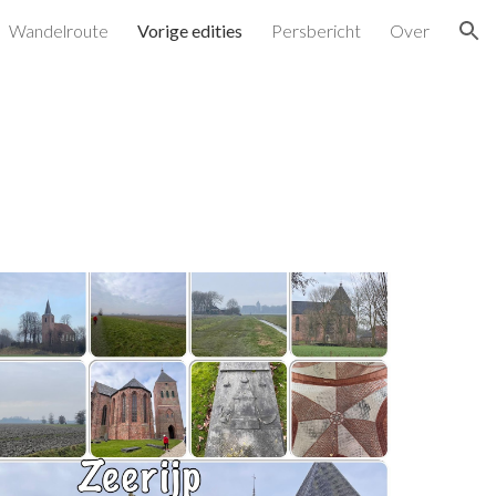
Wandelroute
Vorige edities
Persbericht
Over
ion